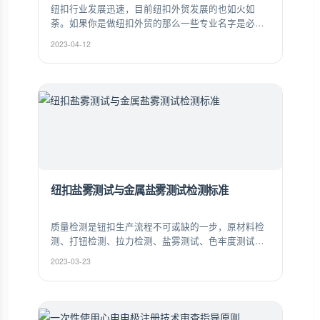
纽扣行业发展迅速，目前纽扣外贸发展的也如火如
荼。如果你是做纽扣外贸的那么一些专业名字是必须
要了解的。以下是冠隆纽扣小编为大家整理的中英文
2023-04-12
外贸纽扣的行业述语。
纽扣盐雾测试与金属盐雾测试检测标准
质量检测是钮扣生产流程不可或缺的一步，原材料检
测、打钮检测、拉力检测、盐雾测试、色牢度测试、
色差测试，每一枚从钮纽走出去产品都要经过数十道
2023-03-23
质量检测，能完美通过当下各种苛刻的质量品质认
证，赢得各大客户和厂家的信赖和认可。