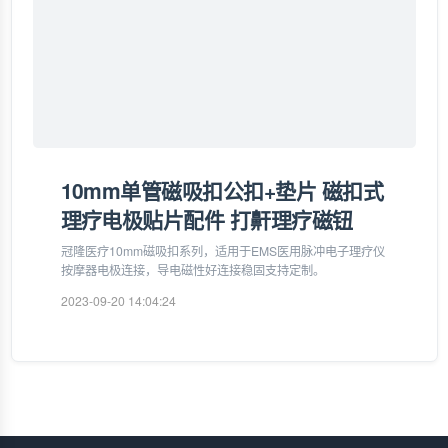
10mm单管磁吸扣公扣+垫片 磁扣式
理疗电极贴片配件 打鼾理疗磁钮
冠隆医疗10mm磁吸扣系列，适用于EMS医用脉冲电子理疗仪
按摩器电极连接，导电磁性好连接稳固支持定制。
2023-09-20 14:04:24