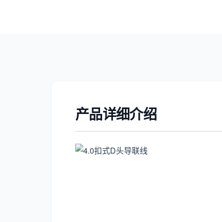
产品详细介绍