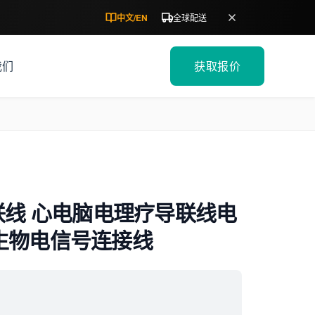
中文
/
EN
全球配送
我们
获取报价
导联线 心电脑电理疗导联线电
生物电信号连接线