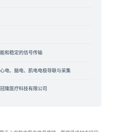
能和稳定的信号传输
心电、脑电、肌电电极导联与采集
冠隆医疗科技有限公司