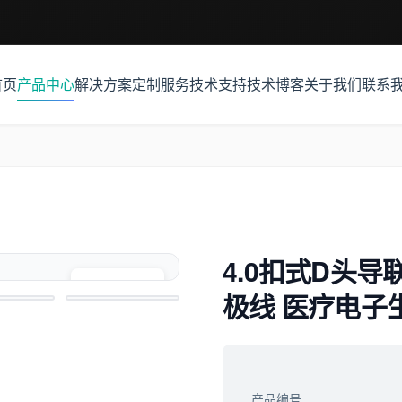
首页
产品中心
解决方案
定制服务
技术支持
技术博客
关于我们
联系
4.0扣式D头
高清图片
极线 医疗电子
产品编号