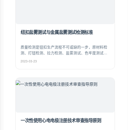
纽扣盐雾测试与金属盐雾测试检测标准
质量检测是钮扣生产流程不可或缺的一步，原材料检
测、打钮检测、拉力检测、盐雾测试、色牢度测试、
色差测试，每一枚从钮纽走出去产品都要经过数十道
2023-03-23
质量检测，能完美通过当下各种苛刻的质量品质认
证，赢得各大客户和厂家的信赖和认可。
一次性使用心电电极注册技术审查指导原则