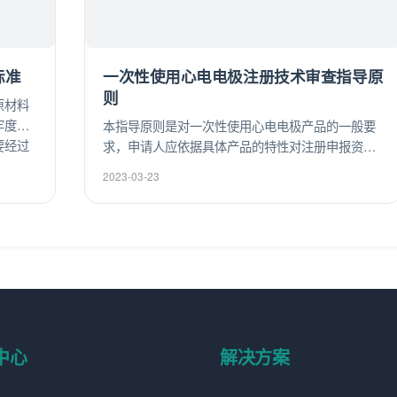
标准
一次性使用心电电极注册技术审查指导原
则
原材料
牢度测
本指导原则是对一次性使用心电电极产品的一般要
要经过
求，申请人应依据具体产品的特性对注册申报资料
的质量
的内容进行充实和细化。申请人还应依据具体产品
2023-03-23
可。
的特性确定其中的具体内容是否适用，若不适用，
需具体阐述其理由及相应的科学依据。
中心
解决方案