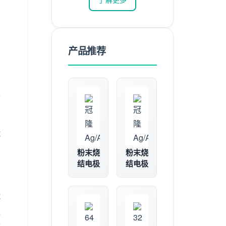
产品推荐
、
认
试
两
粉末烧
粉末烧
结电极
结电极
间
大
试
进