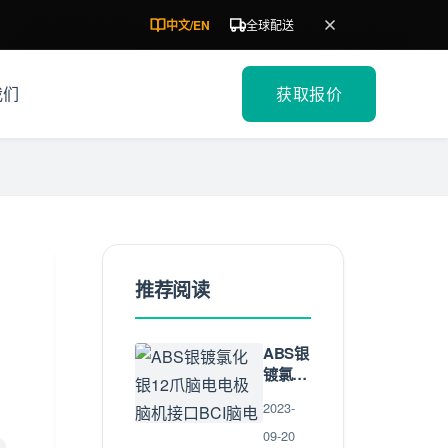
中文
/
EN
全球配送
我们
获取报价
推荐阅读
ABS银
镀氯化
银12爪
2023-
脑电电
极 脑机
09-20