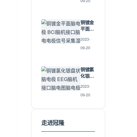
BCI脑
09-20
机接口
脑电图
仪生物
铜镀金
检测传
平面脑
感器
电极
2023-
BCI脑
机接口
09-20
脑电电
极信号
采集湿
铜镀氯
电极
化银盘
状脑电
2023-
极
EEG脑
09-20
机接口
脑电图
脑电极
脑电极
走进冠隆
线干电
极