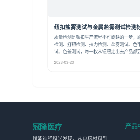
纽扣盐雾测试与金属盐雾测试检测
质量检测是钮扣生产流程不可或缺的一步，
检测、打钮检测、拉力检测、盐雾测试、色
试、色差测试，每一枚从钮纽走出去产品都
数十道质量检测，能完美通过当下各种苛刻
2023-03-23
品质认证，赢得各大客户和厂家的信赖和认
冠隆医疗
产品
赋能神经科学发现，从电极材料到