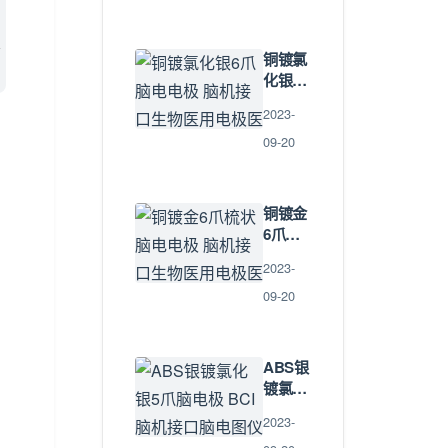
、
接口
BCI脑
认
电极帽
铜镀氯
连接器
化银6
生物检
爪脑电
测传感
2023-
电极 脑
器
机接口
09-20
生物医
用电极
医疗五
铜镀金
金配件
6爪梳
状脑电
2023-
电极 脑
机接口
09-20
生物医
用电极
医疗理
ABS银
疗五金
镀氯化
配件
银5爪
2023-
脑电极