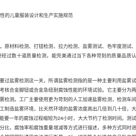
机械安全性的儿童服装设计和生产实施规范
，原材料检测、打钮检测、拉力检测、盐雾测试、色牢度测试
要经过数十道质量检测，能完美通过当下各种苛刻的质量品质
要过盐雾检测这一关，所谓盐雾检测指的是一种主要利用盐雾
考核合金脚钮或合金急纽耐腐蚀性能的环境试验。它主要分为
雾检测。工厂主要使用更为苛刻的人工加速盐雾检测，检测车
工制造盐雾环境，比天然环境的盐雾浓度高出几倍到几十倍，
能要一年的腐蚀过程缩短为24小时，大大节约了检测时间。测
分比，腐蚀率和腐蚀重量增减等方式进行描述，多种方式同时