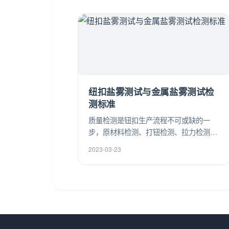
纽扣盐雾测试与金属盐雾测试检
测标准
质量检测是钮扣生产流程不可或缺的一
步，原材料检测、打钮检测、拉力检测、
盐雾测试、色牢度测试、色差测试，每一
2023-03-23
枚从钮纽走出去产品都要经过数十道质量
检测，能完美通过当下各种苛刻的质量品
质认证，赢得各大客户和厂家的信赖和认
可。