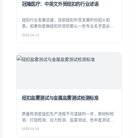
冠隆医疗：中英文外贸纽扣的行业述语
纽扣行业发展迅速，目前纽扣外贸发展的也如火如
荼。如果你是做纽扣外贸的那么一些专业名字是必须
要了解的。以下是冠隆纽扣小编为大家整理的中英文
2023-04-12
外贸纽扣的行业述语。
纽扣盐雾测试与金属盐雾测试检测标准
质量检测是钮扣生产流程不可或缺的一步，原材料检
测、打钮检测、拉力检测、盐雾测试、色牢度测试、
色差测试，每一枚从钮纽走出去产品都要经过数十道
2023-03-23
质量检测，能完美通过当下各种苛刻的质量品质认