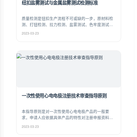
纽扣盐雾测试与金属盐雾测试检测标准
质量检测是钮扣生产流程不可或缺的一步，原材料检
测、打钮检测、拉力检测、盐雾测试、色牢度测试、
色差测试，每一枚从钮纽走出去产品都要经过数十道
2023-03-23
质量检测，能完美通过当下各种苛刻的质量品质认
证，赢得各大客户和厂家的信赖和认可。
一次性使用心电电极注册技术审查指导原则
本指导原则是对一次性使用心电电极产品的一般要
求，申请人应依据具体产品的特性对注册申报资料的
内容进行充实和细化。申请人还应依据具体产品的特
2023-03-23
性确定其中的具体内容是否适用，若不适用，需具体
阐述其理由及相应的科学依据。