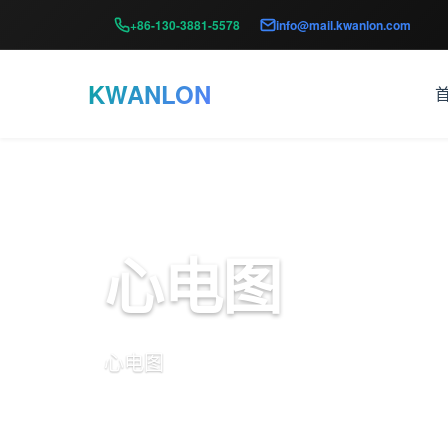
+86-130-3881-5578
info@mail.kwanlon.com
KWANLON
心电图
心电图