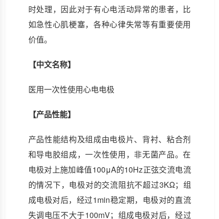
时处理，因此对于有心电活动异常的患者，比
如急性心肌梗塞，各种心律失常等有重要使用
价值。
【中文名称】
医用一次性使用心电电极
【产品性能】
产品性能结构及组成由电极片、背衬、粘合剂
和导电胶组成，一次性使用，非无菌产品。在
电极对上施加峰值100μA的10Hz正弦交流电流
的情况下，电极对的交流阻抗不超过3KΩ；组
成电极对后，经过1min稳定期，电极对的直流
失调电压不大于100mV；组成电极对后，经过