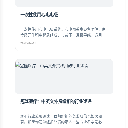
一次性使用心电电极
一次性使用心电电极系统是心电图采集设备附件，由
传感元件和电解质组成，带或不带连接导线，适用于
心电信号测量和监测。
2023-04-12
冠隆医疗：中英文外贸纽扣的行业述语
纽扣行业发展迅速，目前纽扣外贸发展的也如火如
荼。如果你是做纽扣外贸的那么一些专业名字是必须
要了解的。以下是冠隆纽扣小编为大家整理的中英文