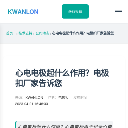
KWANLON
获取报价
首页
技术支持
公司动态
心电电极起什么作用？电极扣厂家告诉您
>
>
>
心电电极起什么作用？电极
扣厂家告诉您
来源：
KWANLON
·
作者：
电极扣
·
发布时间：
2023-04-21 16:48:33
心电电极起什么作用？心电电极用于记录心电