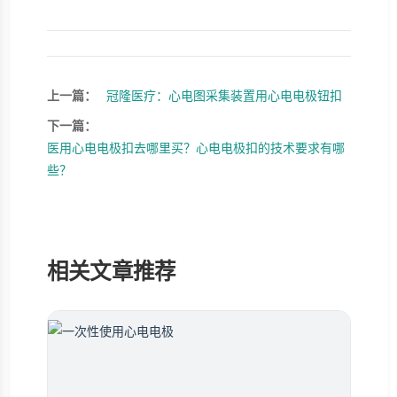
上一篇：
冠隆医疗：心电图采集装置用心电电极钮扣
下一篇：
医用心电电极扣去哪里买？心电电极扣的技术要求有哪
些？
相关文章推荐