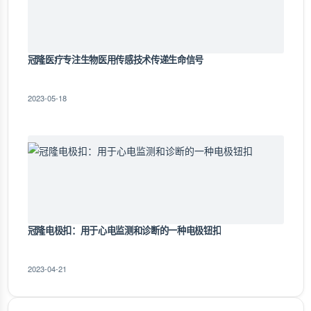
冠隆医疗专注生物医用传感技术传递生命信号
2023-05-18
冠隆电极扣：用于心电监测和诊断的一种电极钮扣
2023-04-21