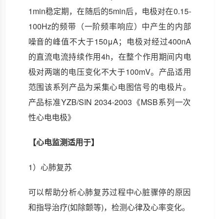
1min稳定期，在随后的5min后，电极对在0.15-
100Hz的频带（一阶频率响应）中产生的内部
噪音的峰值不大于150μA；电极对经过400nA
的直流电流持续作用4h，在整个作用期间内电
极对两端的电压变化不大于100mV。产品适用
范围该系列产品为采集心电图信号的电极片。
产品标准YZB/SIN 2034-2003《MSB系列一次
性心电电极》
【心电监测适用于】
1）心肺复苏
可以帮助分析心肺复苏过程中心脏骤停的原因
和指导治疗(如除颤等)，检测心律及心率变化。