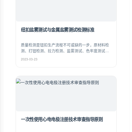
纽扣盐雾测试与金属盐雾测试检测标准
质量检测是钮扣生产流程不可或缺的一步，原材料检
测、打钮检测、拉力检测、盐雾测试、色牢度测试、
色差测试，每一枚从钮纽走出去产品都要经过数十道
2023-03-23
质量检测，能完美通过当下各种苛刻的质量品质认
证，赢得各大客户和厂家的信赖和认可。
一次性使用心电电极注册技术审查指导原则