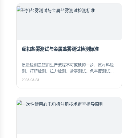
纽扣盐雾测试与金属盐雾测试检测标准
质量检测是钮扣生产流程不可或缺的一步，原材料检
测、打钮检测、拉力检测、盐雾测试、色牢度测试、
色差测试，每一枚从钮纽走出去产品都要经过数十道
2023-03-23
质量检测，能完美通过当下各种苛刻的质量品质认
证，赢得各大客户和厂家的信赖和认可。